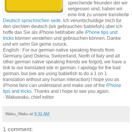
sprechende freunden der wir
vergessen sind, haben wir
eine link zu unsere translierte
Deutsch sprachischen seite
. Ich veruntschuldige mich fur
den slechten deutsch (wir gebrauchen bablefish) aber ich
hoffe das Sie als iPhone liebhaber alle
iPhone tips und
tricks
können verstehen und gebrauchen können. Danke
und wir sehn Sie gerne zuruck.
English : For our german native speaking friends from
Germany (and Osteria, Switzerland, North of Italy and all
other german native speaking friends we forgot), we have a
link to our translated site in german. I apology for the bad
german, but (we are using bablefish to do a 1 on 1
translation without any human interaction) I hope you as
iPhone fans can understand and make use of the
iPhone
tips and tricks
. Thanks and I hope to see you again.
- Wakuwaku, chief editor
Waku_Waku
at
9:32 AM
1 comment: